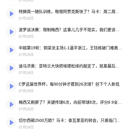
07月28日
特狮周一随队训练，租借阿贾克斯快了？马卡：周二周三见分晓
07月28日
波罗谈决赛：限制梅西？这事儿几乎不现实，我们更该想想自己怎么踢
07月28日
中超第19轮：铜梁龙主场1-1逼平浙江，王钰栋破门难救主，迪马塔绝平救场
07月28日
迪马济奥：亚特兰大快把埃德松续约敲定了，就差最后签字
07月28日
C罗这届世界杯，每90分钟才摸到26次球？创下个人新低
07月28日
梅西又刷屏了？关键传球6次，向前带球8次，评分8.9全场最高
07月28日
切尔西砸2500万欧？马卡：查瓦里亚的转会，只差临门一脚
07月28日