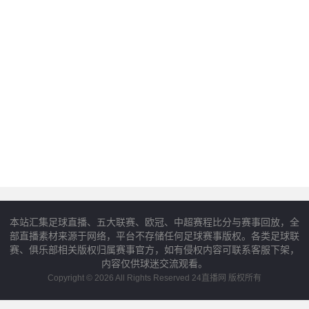
本站汇集足球直播、五大联赛、欧冠、中超赛程比分与赛事回放，全
部直播素材来源于网络，平台不存储任何足球赛事版权。各类足球联
赛、俱乐部相关版权归属赛事官方，如有侵权内容可联系客服下架，
内容仅供球迷交流观看。
Copyright © 2026 All Rights Reserved 24直播网 版权所有