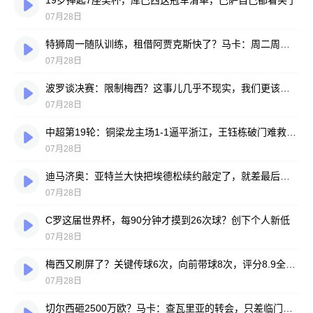
19岁捧起7座奖杯，库巴西这冠军清单，巴萨自己都看笑了
07月28日
特狮周一随队训练，租借阿贾克斯快了？马卡：周二周三见分晓
07月28日
波罗谈决赛：限制梅西？这事儿几乎不现实，我们更该想想自己怎么踢
07月28日
中超第19轮：铜梁龙主场1-1逼平浙江，王钰栋破门难救主，迪马塔绝平救场
07月28日
迪马济奥：亚特兰大快把埃德松续约敲定了，就差最后签字
07月28日
C罗这届世界杯，每90分钟才摸到26次球？创下个人新低
07月28日
梅西又刷屏了？关键传球6次，向前带球8次，评分8.9全场最高
07月28日
切尔西砸2500万欧？马卡：查瓦里亚的转会，只差临门一脚