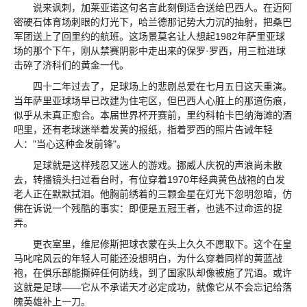
说来讽刺，加莱亚诺这句名言此刻倒适合送给巴西人。在迈阿
密硬石体育场刺眼的灯光下，哈兰德那记势大力沉的抽射，把桑巴
军团送上了回里约的航班。这场景莫名让人想起1982年萨里亚球
场的那个下午，刚从禁赛阴影中走出来的保罗·罗西，用三粒进球
击碎了济科们的黄金一代。
四十二年过去了，足球场上的悲剧总爱在七月五日这天重演。
当年萨里亚球场早已改建为住宅区，但巴西人心脏上的那道伤痕，
似乎从未真正愈合。本届世界杯开赛前，里约科帕卡巴纳海滩的酒
吧里，还有老球迷举着发黄的报纸，指着罗西的照片告诫年轻
人："当心这种金发前锋"。
足球就是这样残忍又迷人的游戏。挪威人庆祝的声浪尚未散
去，转播镜头扫过看台时，有位穿着1970年经典黄色战袍的白发
老人正在默默拭泪。他胸前绣着的三颗金星在灯光下忽明忽暗，仿
佛在诉说一个残酷的事实：即便是五冠王者，也逃不过命运的捉
弄。
更衣室里，维尼修斯把球衣蒙在头上久久不愿取下。这个在皇
马叱咤风云的年轻人可能还没想明白，为什么穿着同样的黄蓝战
袍，在俱乐部能撕碎任何防线，到了国家队却像被施了咒语。或许
这就是足球——它从不承诺天才必定成功，就像它从不会忘记给落
魄英雄补上一刀。