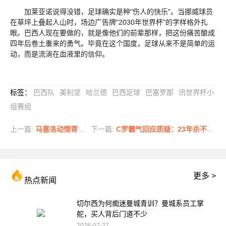
加莱亚诺说得没错，足球确实是种"伤人的快乐"。当挪威球员
在草坪上叠起人山时，场边广告牌"2030年世界杯"的字样格外扎
眼。巴西人现在要做的，就是像他们的前辈那样，把这份痛苦酿成
四年后卷土重来的勇气。毕竟在这个国度，足球从来不是简单的运
动，而是流淌在血液里的信仰。
标签
：
巴西队
美利坚
哈兰德
巴西足球
巴塞罗那
讯世界杯小
组赛组
上一篇:
马塞洛动情寄语桑巴军团：传奇黄衫终将王者归来
下一篇:
C罗霸气回应质疑：23年杀不死我的终将使我更强大 真正的葡萄牙人永远与我同在
更多 >
热点新闻
切尔西为何痴迷曼城青训？曼城系员工掌
舵，买人背后门道不少
2026-07-27