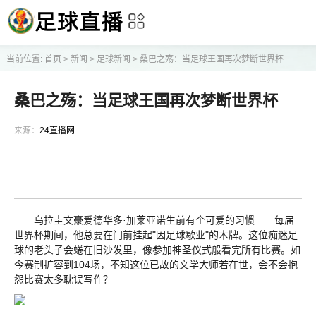
当前位置:
首页
>
新闻
>
足球新闻
>
桑巴之殇：当足球王国再次梦断世界杯
桑巴之殇：当足球王国再次梦断世界杯
来源：
24直播网
乌拉圭文豪爱德华多·加莱亚诺生前有个可爱的习惯——每届
世界杯期间，他总要在门前挂起"因足球歇业"的木牌。这位痴迷足
球的老头子会蜷在旧沙发里，像参加神圣仪式般看完所有比赛。如
今赛制扩容到104场，不知这位已故的文学大师若在世，会不会抱
怨比赛太多耽误写作？