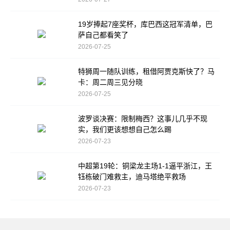
19岁捧起7座奖杯，库巴西这冠军清单，巴
萨自己都看笑了
2026-07-25
特狮周一随队训练，租借阿贾克斯快了？马
卡：周二周三见分晓
2026-07-25
波罗谈决赛：限制梅西？这事儿几乎不现
实，我们更该想想自己怎么踢
2026-07-23
中超第19轮：铜梁龙主场1-1逼平浙江，王
钰栋破门难救主，迪马塔绝平救场
2026-07-23