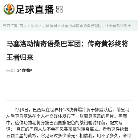
当前位置:
首页
>
新闻
>
足球新闻
>
马塞洛动情寄语桑巴军团：传奇黄衫终将王者归来
马塞洛动情寄语桑巴军团：传奇黄衫终将
王者归来
来源：
24直播网
7月6日，巴西队在世界杯1/8决赛爆冷负于挪威队后，前皇马
左后卫马塞洛在个人社交媒体发布了一张颇具深意的照片。画面
中，这位功勋老将身披巴西国旗配色的战袍驰骋绿茵，配文写
道："真正的巴西人从不会在风暴来临时转身离去。看看这件绣着
五颗金星的黄衫，它见证过多少荣光？相信我，用不了多久，全世