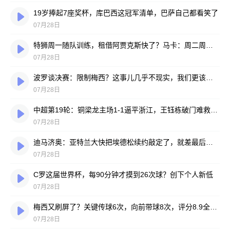
19岁捧起7座奖杯，库巴西这冠军清单，巴萨自己都看笑了
07月28日
特狮周一随队训练，租借阿贾克斯快了？马卡：周二周三见分晓
07月28日
波罗谈决赛：限制梅西？这事儿几乎不现实，我们更该想想自己怎么踢
07月28日
中超第19轮：铜梁龙主场1-1逼平浙江，王钰栋破门难救主，迪马塔绝平救场
07月28日
迪马济奥：亚特兰大快把埃德松续约敲定了，就差最后签字
07月28日
C罗这届世界杯，每90分钟才摸到26次球？创下个人新低
07月28日
梅西又刷屏了？关键传球6次，向前带球8次，评分8.9全场最高
07月28日