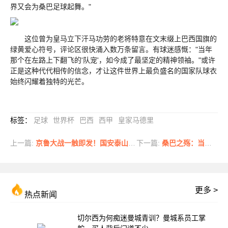
界又会为桑巴足球起舞。"
这位曾为皇马立下汗马功劳的老将特意在文末缀上巴西国旗的
绿黄爱心符号，评论区很快涌入数万条留言。有球迷感慨："当年
那个在左路上下翻飞的'队宠'，如今成了最坚定的精神领袖。"或许
正是这种代代相传的信念，才让这件世界上最负盛名的国家队球衣
始终闪耀着独特的光芒。
标签
：
足球
世界杯
巴西
西甲
皇家马德里
上一篇:
京鲁大战一触即发！国安泰山亮出最强阵 张玉宁领衔五外援对决
下一篇:
桑巴之殇：当足球王国再次梦断世界杯
更多 >
热点新闻
切尔西为何痴迷曼城青训？曼城系员工掌