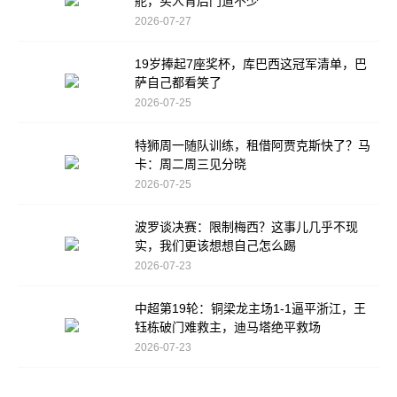
舵，买人背后门道不少
2026-07-27
19岁捧起7座奖杯，库巴西这冠军清单，巴
萨自己都看笑了
2026-07-25
特狮周一随队训练，租借阿贾克斯快了？马
卡：周二周三见分晓
2026-07-25
波罗谈决赛：限制梅西？这事儿几乎不现
实，我们更该想想自己怎么踢
2026-07-23
中超第19轮：铜梁龙主场1-1逼平浙江，王
钰栋破门难救主，迪马塔绝平救场
2026-07-23