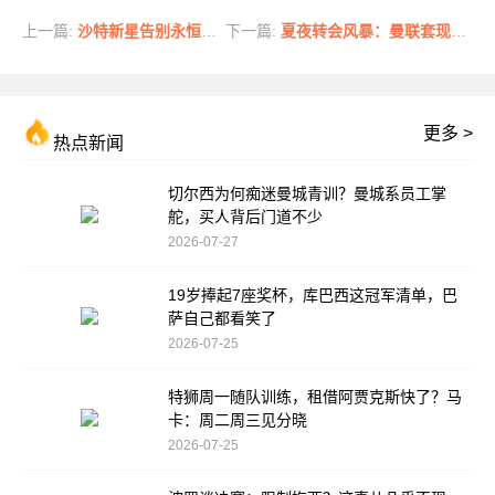
上一篇:
沙特新星告别永恒之城 阿卜杜勒哈米德正式加盟朗斯
下一篇:
夏夜转会风暴：曼联套现4400万，红军迎新帅，苏神或闯荡土耳其
更多 >
热点新闻
切尔西为何痴迷曼城青训？曼城系员工掌
舵，买人背后门道不少
2026-07-27
19岁捧起7座奖杯，库巴西这冠军清单，巴
萨自己都看笑了
2026-07-25
特狮周一随队训练，租借阿贾克斯快了？马
卡：周二周三见分晓
2026-07-25