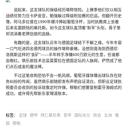
说起来，这支球队的保级经历堪称惊险。上赛季他们仅以相互
战绩优势力压卡萨皮亚，勉强躲过降级附加赛的厄运。但翻开历史
簿，阿马多拉曾在1990年爆冷捧起葡萄牙杯，当时执教席上坐着
后来名震欧陆的桑托斯。如今这支球队虽顶着"新军"头衔，骨子里
却流淌着老牌劲旅的血脉。
有趣的是，这支球队近年与德国足球结下不解之缘。今年冬窗
一口气吃进四名德丙球员的操作堪称豪赌，没想到竟淘到西德尼·
洛佩斯这样的"金矿"——半年转手净赚600万欧元的生意，任谁都
会眼红。俱乐部技术总监莫雷拉在德国足坛的人脉网，俨然成了他
们点石成金的魔法棒。
不过这笔收购恐怕不会一帆风顺。葡萄牙媒体曝出球队存在财
务纠纷的传闻，虽然俱乐部随即发布声明自证清白，但职业足球执
照委员会收到的投诉就像定时炸弹。穆勒们想要复制霍芬海姆式的
成功，或许得先帮新东家理清账本。
标签
：
足球
德甲
拜仁慕尼黑
意甲
国际米兰
转会
五洲
葡
超
穆勒