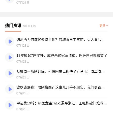
07月28日
热门资讯
VIDEOS
更多 +
切尔西为何痴迷曼城青训？曼城系员工掌舵，买人背后门道不少
07月28日
19岁捧起7座奖杯，库巴西这冠军清单，巴萨自己都看笑了
07月28日
特狮周一随队训练，租借阿贾克斯快了？马卡：周二周三见分晓
07月28日
波罗谈决赛：限制梅西？这事儿几乎不现实，我们更该想想自己怎么踢
07月28日
中超第19轮：铜梁龙主场1-1逼平浙江，王钰栋破门难救主，迪马塔绝平救场
07月28日