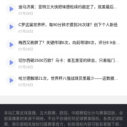
迪马济奥：亚特兰大快把埃德松续约敲定了，就差最后签字
07月28日
C罗这届世界杯，每90分钟才摸到26次球？创下个人新低
07月28日
梅西又刷屏了？关键传球6次，向前带球8次，评分8.9全场最高
07月28日
切尔西砸2500万欧？马卡：查瓦里亚的转会，只差临门一脚
07月28日
哈兰德触球21次，世界杯八强战球员里最少——这数据有点扎眼
07月28日
本站汇集足球直播、五大联赛、欧冠、中超赛程比分与赛事回放，全
部直播素材来源于网络，平台不存储任何足球赛事版权。各类足球联
赛、俱乐部相关版权归属赛事官方，如有侵权内容可联系客服下架，