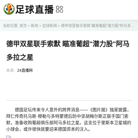
当前位置:
首页
>
新闻
>
足球新闻
>
德甲双星联手索默 瞄准葡超"潜力股"阿马多拉之星
德甲双星联手索默 瞄准葡超"潜力股"阿马
多拉之星
来源：
24直播网
德国足坛传来令人意外的跨界消息——《图片报》独家披露，
拜仁传奇托马斯·穆勒与多特蒙德后防中坚胡梅尔斯正联手国门索
默，准备收购葡超俱乐部阿马多拉之星。这支位于里斯本卫星城的
小球会，或许很快就要迎来德国资本的注入。