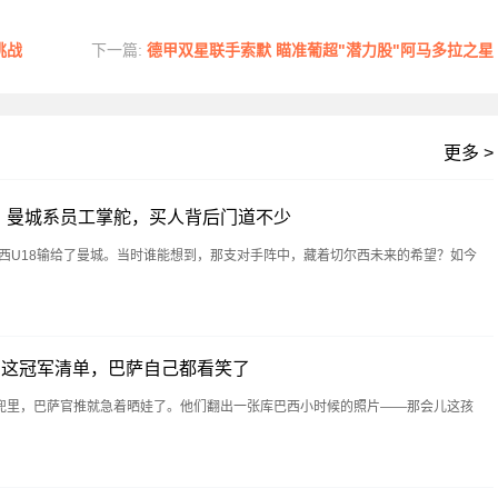
挑战
下一篇:
德甲双星联手索默 瞄准葡超"潜力股"阿马多拉之星
更多 >
？曼城系员工掌舵，买人背后门道不少
尔西U18输给了曼城。当时谁能想到，那支对手阵中，藏着切尔西未来的希望？如今
西这冠军清单，巴萨自己都看笑了
兜里，巴萨官推就急着晒娃了。他们翻出一张库巴西小时候的照片——那会儿这孩