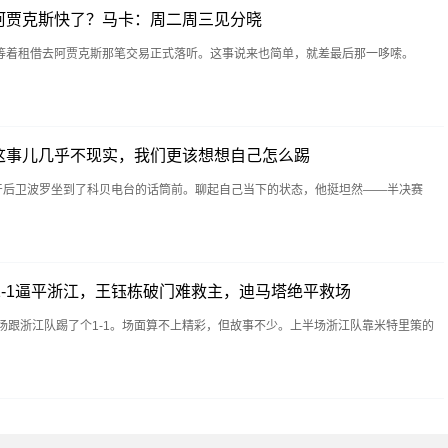
阿贾克斯快了？马卡：周二周三见分晓
等着租借去阿贾克斯那笔交易正式落听。这事说来也简单，就差最后那一哆嗦。
这事儿几乎不现实，我们更该想想自己怎么踢
班牙后卫波罗坐到了科贝电台的话筒前。聊起自己当下的状态，他挺坦然——半决赛
1-1逼平浙江，王钰栋破门难救主，迪马塔绝平救场
场跟浙江队踢了个1-1。场面算不上精彩，但故事不少。上半场浙江队靠米特里策的