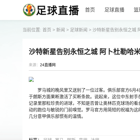
首页
足球直播
篮
当前位置:
首页
>
新闻
>
足球新闻
>
沙特新星告别永恒之城 
沙特新星告别永恒之城 阿卜杜勒哈
来源：
24直播网
罗马城的晚风里又送别了一位过客。俱乐部官方6月4
于朗斯方面果断激活了买断条款。说起来，这位中东射手
记录里那粒珍贵的进球，不知是否曾让奥林匹克球场的看
动的跑位与敏锐的门前嗅觉。罗马官方用简短的祝福为这段
几分意甲俱乐部惯有的温情。