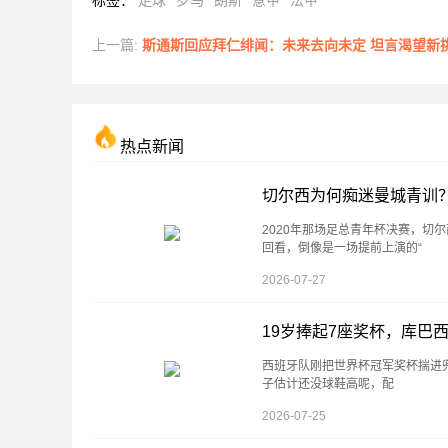
标签
：
足球
罗马
朗斯
意甲
法甲
上一篇:
斯通斯回应拜仁绯闻：未来去向未定 坦言渴望新
热点新闻
切尔西为何痴迷曼城青训
2020年那场足总青年杯决赛，切
回看，倒像是一场提前上演的“
2026-07-27
19岁捧起7座奖杯，库巴
西班牙队刚把世界杯冠军奖杯揣进
子估计还没球鞋高呢，配
2026-07-25