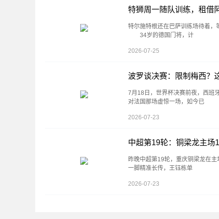
特狮周一随队训练，租借
特尔施特根还在巴萨训练场待着，
34岁的德国门将，计
2026-07-25
波罗谈决赛：限制梅西？
7月18日，世界杯决赛前夜，西
对法国那场虚惊一场，如今已
2026-07-23
中超第19轮：铜梁龙主场
昨晚中超第19轮，重庆铜梁龙在主
一脚精准长传，王钰栋单
2026-07-23