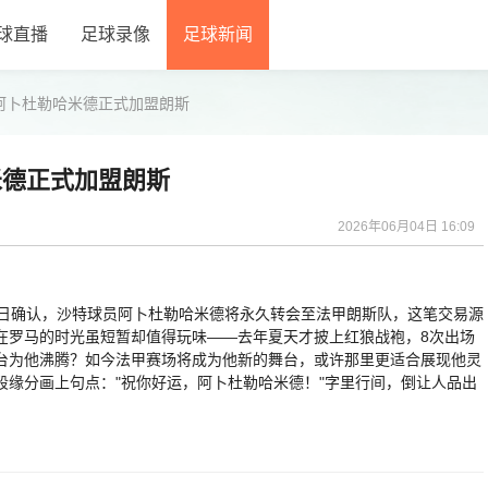
球直播
足球录像
足球新闻
阿卜杜勒哈米德正式加盟朗斯
米德正式加盟朗斯
2026年06月04日 16:09
日确认，沙特球员阿卜杜勒哈米德将永久转会至法甲朗斯队，这笔交易源
在罗马的时光虽短暂却值得玩味——去年夏天才披上红狼战袍，8次出场
台为他沸腾？如今法甲赛场将成为他新的舞台，或许那里更适合展现他灵
缘分画上句点："祝你好运，阿卜杜勒哈米德！"字里行间，倒让人品出