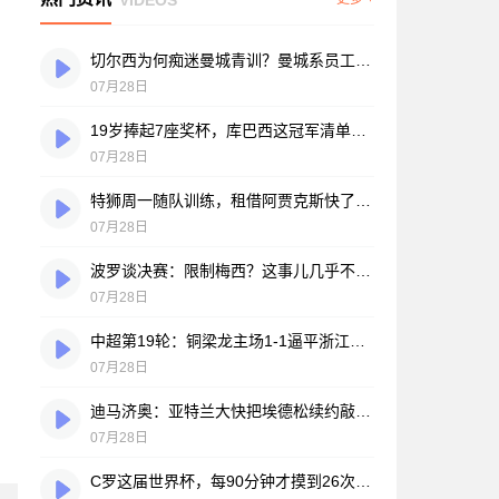
切尔西为何痴迷曼城青训？曼城系员工掌舵，买人背后门道不少
07月28日
19岁捧起7座奖杯，库巴西这冠军清单，巴萨自己都看笑了
07月28日
特狮周一随队训练，租借阿贾克斯快了？马卡：周二周三见分晓
07月28日
波罗谈决赛：限制梅西？这事儿几乎不现实，我们更该想想自己怎么踢
07月28日
中超第19轮：铜梁龙主场1-1逼平浙江，王钰栋破门难救主，迪马塔绝平救场
07月28日
迪马济奥：亚特兰大快把埃德松续约敲定了，就差最后签字
07月28日
C罗这届世界杯，每90分钟才摸到26次球？创下个人新低