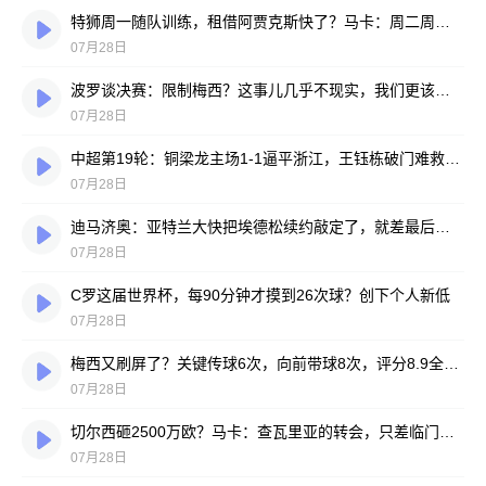
特狮周一随队训练，租借阿贾克斯快了？马卡：周二周三见分晓
07月28日
波罗谈决赛：限制梅西？这事儿几乎不现实，我们更该想想自己怎么踢
07月28日
中超第19轮：铜梁龙主场1-1逼平浙江，王钰栋破门难救主，迪马塔绝平救场
07月28日
迪马济奥：亚特兰大快把埃德松续约敲定了，就差最后签字
07月28日
C罗这届世界杯，每90分钟才摸到26次球？创下个人新低
07月28日
梅西又刷屏了？关键传球6次，向前带球8次，评分8.9全场最高
07月28日
切尔西砸2500万欧？马卡：查瓦里亚的转会，只差临门一脚
07月28日