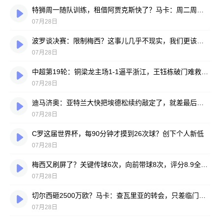
特狮周一随队训练，租借阿贾克斯快了？马卡：周二周三见分晓
07月28日
波罗谈决赛：限制梅西？这事儿几乎不现实，我们更该想想自己怎么踢
07月28日
中超第19轮：铜梁龙主场1-1逼平浙江，王钰栋破门难救主，迪马塔绝平救场
07月28日
迪马济奥：亚特兰大快把埃德松续约敲定了，就差最后签字
07月28日
C罗这届世界杯，每90分钟才摸到26次球？创下个人新低
07月28日
梅西又刷屏了？关键传球6次，向前带球8次，评分8.9全场最高
07月28日
切尔西砸2500万欧？马卡：查瓦里亚的转会，只差临门一脚
07月28日