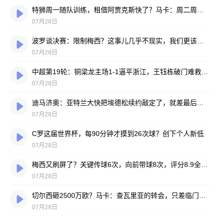
特狮周一随队训练，租借阿贾克斯快了？马卡：周二周三见分晓
07月28日
波罗谈决赛：限制梅西？这事儿几乎不现实，我们更该想想自己怎么踢
07月28日
中超第19轮：铜梁龙主场1-1逼平浙江，王钰栋破门难救主，迪马塔绝平救场
07月28日
迪马济奥：亚特兰大快把埃德松续约敲定了，就差最后签字
07月28日
C罗这届世界杯，每90分钟才摸到26次球？创下个人新低
07月28日
梅西又刷屏了？关键传球6次，向前带球8次，评分8.9全场最高
07月28日
切尔西砸2500万欧？马卡：查瓦里亚的转会，只差临门一脚
07月28日