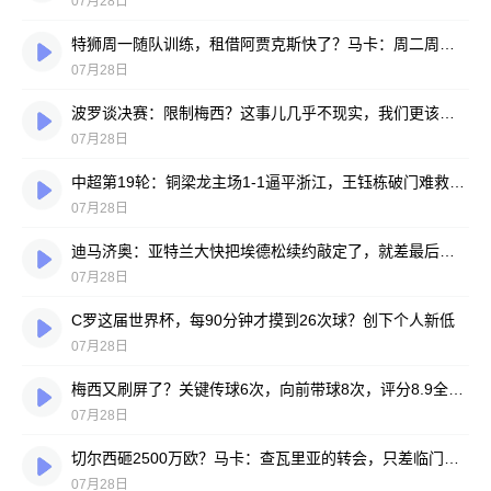
07月28日
特狮周一随队训练，租借阿贾克斯快了？马卡：周二周三见分晓
07月28日
波罗谈决赛：限制梅西？这事儿几乎不现实，我们更该想想自己怎么踢
07月28日
中超第19轮：铜梁龙主场1-1逼平浙江，王钰栋破门难救主，迪马塔绝平救场
07月28日
迪马济奥：亚特兰大快把埃德松续约敲定了，就差最后签字
07月28日
C罗这届世界杯，每90分钟才摸到26次球？创下个人新低
07月28日
梅西又刷屏了？关键传球6次，向前带球8次，评分8.9全场最高
07月28日
切尔西砸2500万欧？马卡：查瓦里亚的转会，只差临门一脚
07月28日