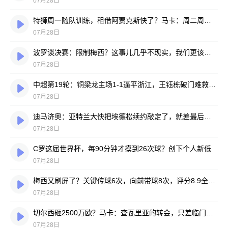
07月28日
特狮周一随队训练，租借阿贾克斯快了？马卡：周二周三见分晓
07月28日
波罗谈决赛：限制梅西？这事儿几乎不现实，我们更该想想自己怎么踢
07月28日
中超第19轮：铜梁龙主场1-1逼平浙江，王钰栋破门难救主，迪马塔绝平救场
07月28日
迪马济奥：亚特兰大快把埃德松续约敲定了，就差最后签字
07月28日
C罗这届世界杯，每90分钟才摸到26次球？创下个人新低
07月28日
梅西又刷屏了？关键传球6次，向前带球8次，评分8.9全场最高
07月28日
切尔西砸2500万欧？马卡：查瓦里亚的转会，只差临门一脚
07月28日