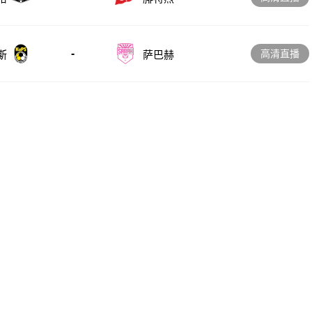
-
高清直播
斯
萨巴赫