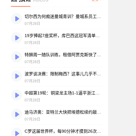
切尔西为何痴迷曼城青训？曼城系员工掌舵，买人背后门道不少
07月28日
19岁捧起7座奖杯，库巴西这冠军清单，巴萨自己都看笑了
07月28日
特狮周一随队训练，租借阿贾克斯快了？马卡：周二周三见分晓
07月28日
波罗谈决赛：限制梅西？这事儿几乎不现实，我们更该想想自己怎么踢
07月28日
中超第19轮：铜梁龙主场1-1逼平浙江，王钰栋破门难救主，迪马塔绝平救场
07月28日
迪马济奥：亚特兰大快把埃德松续约敲定了，就差最后签字
07月28日
C罗这届世界杯，每90分钟才摸到26次球？创下个人新低