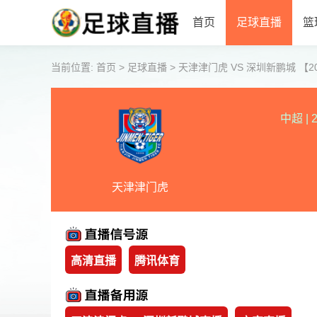
首页
足球直播
篮
当前位置:
首页
>
足球直播
>
天津津门虎 VS 深圳新鹏城 【2026-
中超
|
2
天津津门虎
高清直播
腾讯体育