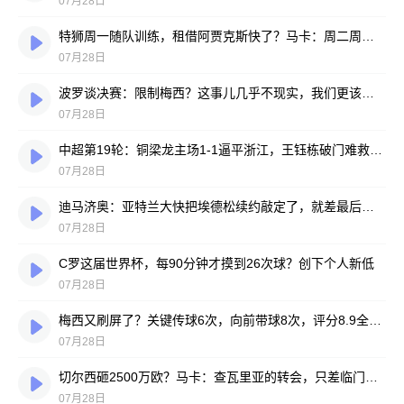
07月28日
特狮周一随队训练，租借阿贾克斯快了？马卡：周二周三见分晓
07月28日
波罗谈决赛：限制梅西？这事儿几乎不现实，我们更该想想自己怎么踢
07月28日
中超第19轮：铜梁龙主场1-1逼平浙江，王钰栋破门难救主，迪马塔绝平救场
07月28日
迪马济奥：亚特兰大快把埃德松续约敲定了，就差最后签字
07月28日
C罗这届世界杯，每90分钟才摸到26次球？创下个人新低
07月28日
梅西又刷屏了？关键传球6次，向前带球8次，评分8.9全场最高
07月28日
切尔西砸2500万欧？马卡：查瓦里亚的转会，只差临门一脚
07月28日