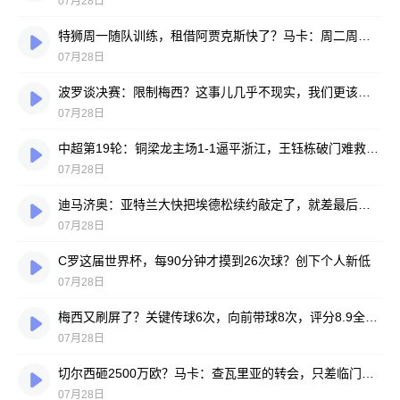
07月28日
特狮周一随队训练，租借阿贾克斯快了？马卡：周二周三见分晓
07月28日
波罗谈决赛：限制梅西？这事儿几乎不现实，我们更该想想自己怎么踢
07月28日
中超第19轮：铜梁龙主场1-1逼平浙江，王钰栋破门难救主，迪马塔绝平救场
07月28日
迪马济奥：亚特兰大快把埃德松续约敲定了，就差最后签字
07月28日
C罗这届世界杯，每90分钟才摸到26次球？创下个人新低
07月28日
梅西又刷屏了？关键传球6次，向前带球8次，评分8.9全场最高
07月28日
切尔西砸2500万欧？马卡：查瓦里亚的转会，只差临门一脚
07月28日