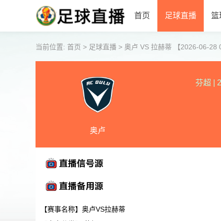
首页
足球直播
篮
当前位置:
首页
>
足球直播
>
奥卢 VS 拉赫蒂 【2026-06-28 0
芬超
|
2
奥卢
【赛事名称】奥卢VS拉赫蒂