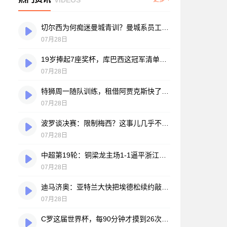
切尔西为何痴迷曼城青训？曼城系员工掌舵，买人背后门道不少
07月28日
19岁捧起7座奖杯，库巴西这冠军清单，巴萨自己都看笑了
07月28日
特狮周一随队训练，租借阿贾克斯快了？马卡：周二周三见分晓
07月28日
波罗谈决赛：限制梅西？这事儿几乎不现实，我们更该想想自己怎么踢
07月28日
中超第19轮：铜梁龙主场1-1逼平浙江，王钰栋破门难救主，迪马塔绝平救场
07月28日
迪马济奥：亚特兰大快把埃德松续约敲定了，就差最后签字
07月28日
C罗这届世界杯，每90分钟才摸到26次球？创下个人新低