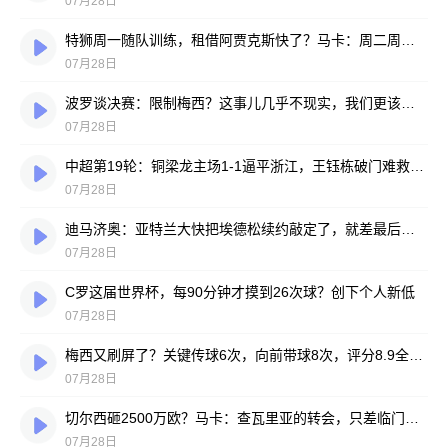
07月28日
特狮周一随队训练，租借阿贾克斯快了？马卡：周二周三见分晓
07月28日
波罗谈决赛：限制梅西？这事儿几乎不现实，我们更该想想自己怎么踢
07月28日
中超第19轮：铜梁龙主场1-1逼平浙江，王钰栋破门难救主，迪马塔绝平救场
07月28日
迪马济奥：亚特兰大快把埃德松续约敲定了，就差最后签字
07月28日
C罗这届世界杯，每90分钟才摸到26次球？创下个人新低
07月28日
梅西又刷屏了？关键传球6次，向前带球8次，评分8.9全场最高
07月28日
切尔西砸2500万欧？马卡：查瓦里亚的转会，只差临门一脚
07月28日