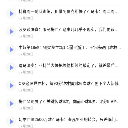
07月28日
特狮周一随队训练，租借阿贾克斯快了？马卡：周二周三见分晓
07月28日
波罗谈决赛：限制梅西？这事儿几乎不现实，我们更该想想自己怎么踢
07月28日
中超第19轮：铜梁龙主场1-1逼平浙江，王钰栋破门难救主，迪马塔绝平救场
07月28日
迪马济奥：亚特兰大快把埃德松续约敲定了，就差最后签字
07月28日
C罗这届世界杯，每90分钟才摸到26次球？创下个人新低
07月28日
梅西又刷屏了？关键传球6次，向前带球8次，评分8.9全场最高
07月28日
切尔西砸2500万欧？马卡：查瓦里亚的转会，只差临门一脚
07月28日