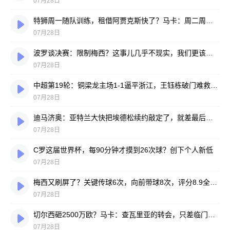
07月28日
特狮周一随队训练，租借阿贾克斯快了？马卡：周二周三见分晓
07月28日
波罗谈决赛：限制梅西？这事儿几乎不现实，我们更该想想自己怎么踢
07月28日
中超第19轮：铜梁龙主场1-1逼平浙江，王钰栋破门难救主，迪马塔绝平救场
07月28日
迪马济奥：亚特兰大快把埃德松续约敲定了，就差最后签字
07月28日
C罗这届世界杯，每90分钟才摸到26次球？创下个人新低
07月28日
梅西又刷屏了？关键传球6次，向前带球8次，评分8.9全场最高
07月28日
切尔西砸2500万欧？马卡：查瓦里亚的转会，只差临门一脚
07月28日