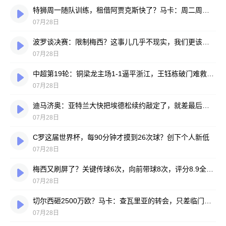
特狮周一随队训练，租借阿贾克斯快了？马卡：周二周三见分晓
07月28日
波罗谈决赛：限制梅西？这事儿几乎不现实，我们更该想想自己怎么踢
07月28日
中超第19轮：铜梁龙主场1-1逼平浙江，王钰栋破门难救主，迪马塔绝平救场
07月28日
迪马济奥：亚特兰大快把埃德松续约敲定了，就差最后签字
07月28日
C罗这届世界杯，每90分钟才摸到26次球？创下个人新低
07月28日
梅西又刷屏了？关键传球6次，向前带球8次，评分8.9全场最高
07月28日
切尔西砸2500万欧？马卡：查瓦里亚的转会，只差临门一脚
07月28日