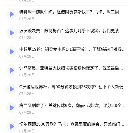
07月28日
特狮周一随队训练，租借阿贾克斯快了？马卡：周二周三见分晓
07月28日
波罗谈决赛：限制梅西？这事儿几乎不现实，我们更该想想自己怎么踢
07月28日
中超第19轮：铜梁龙主场1-1逼平浙江，王钰栋破门难救主，迪马塔绝平救场
07月28日
迪马济奥：亚特兰大快把埃德松续约敲定了，就差最后签字
07月28日
C罗这届世界杯，每90分钟才摸到26次球？创下个人新低
07月28日
梅西又刷屏了？关键传球6次，向前带球8次，评分8.9全场最高
07月28日
切尔西砸2500万欧？马卡：查瓦里亚的转会，只差临门一脚
07月28日