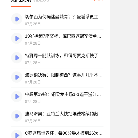
切尔西为何痴迷曼城青训？曼城系员工掌舵，买人背后门道不少
07月28日
19岁捧起7座奖杯，库巴西这冠军清单，巴萨自己都看笑了
07月28日
特狮周一随队训练，租借阿贾克斯快了？马卡：周二周三见分晓
07月28日
波罗谈决赛：限制梅西？这事儿几乎不现实，我们更该想想自己怎么踢
07月28日
中超第19轮：铜梁龙主场1-1逼平浙江，王钰栋破门难救主，迪马塔绝平救场
07月28日
迪马济奥：亚特兰大快把埃德松续约敲定了，就差最后签字
07月28日
C罗这届世界杯，每90分钟才摸到26次球？创下个人新低