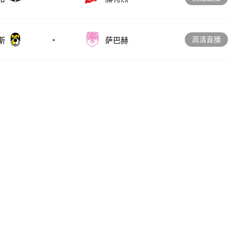
-
高清直播
斯
萨巴赫