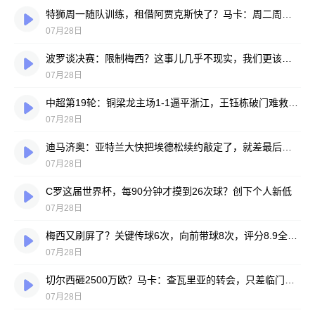
特狮周一随队训练，租借阿贾克斯快了？马卡：周二周三见分晓
07月28日
波罗谈决赛：限制梅西？这事儿几乎不现实，我们更该想想自己怎么踢
07月28日
中超第19轮：铜梁龙主场1-1逼平浙江，王钰栋破门难救主，迪马塔绝平救场
07月28日
迪马济奥：亚特兰大快把埃德松续约敲定了，就差最后签字
07月28日
C罗这届世界杯，每90分钟才摸到26次球？创下个人新低
07月28日
梅西又刷屏了？关键传球6次，向前带球8次，评分8.9全场最高
07月28日
切尔西砸2500万欧？马卡：查瓦里亚的转会，只差临门一脚
07月28日