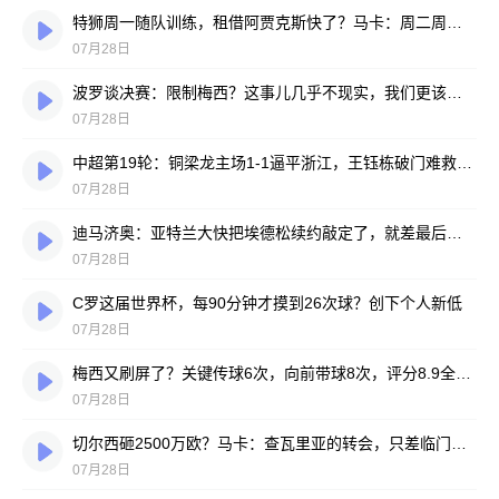
特狮周一随队训练，租借阿贾克斯快了？马卡：周二周三见分晓
07月28日
波罗谈决赛：限制梅西？这事儿几乎不现实，我们更该想想自己怎么踢
07月28日
中超第19轮：铜梁龙主场1-1逼平浙江，王钰栋破门难救主，迪马塔绝平救场
07月28日
迪马济奥：亚特兰大快把埃德松续约敲定了，就差最后签字
07月28日
C罗这届世界杯，每90分钟才摸到26次球？创下个人新低
07月28日
梅西又刷屏了？关键传球6次，向前带球8次，评分8.9全场最高
07月28日
切尔西砸2500万欧？马卡：查瓦里亚的转会，只差临门一脚
07月28日