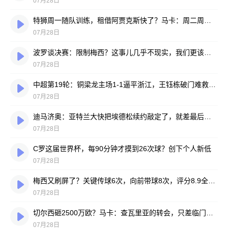
07月28日
特狮周一随队训练，租借阿贾克斯快了？马卡：周二周三见分晓
07月28日
波罗谈决赛：限制梅西？这事儿几乎不现实，我们更该想想自己怎么踢
07月28日
中超第19轮：铜梁龙主场1-1逼平浙江，王钰栋破门难救主，迪马塔绝平救场
07月28日
迪马济奥：亚特兰大快把埃德松续约敲定了，就差最后签字
07月28日
C罗这届世界杯，每90分钟才摸到26次球？创下个人新低
07月28日
梅西又刷屏了？关键传球6次，向前带球8次，评分8.9全场最高
07月28日
切尔西砸2500万欧？马卡：查瓦里亚的转会，只差临门一脚
07月28日