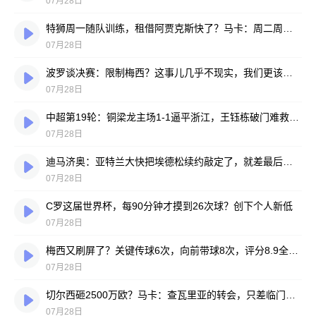
07月28日
特狮周一随队训练，租借阿贾克斯快了？马卡：周二周三见分晓
07月28日
波罗谈决赛：限制梅西？这事儿几乎不现实，我们更该想想自己怎么踢
07月28日
中超第19轮：铜梁龙主场1-1逼平浙江，王钰栋破门难救主，迪马塔绝平救场
07月28日
迪马济奥：亚特兰大快把埃德松续约敲定了，就差最后签字
07月28日
C罗这届世界杯，每90分钟才摸到26次球？创下个人新低
07月28日
梅西又刷屏了？关键传球6次，向前带球8次，评分8.9全场最高
07月28日
切尔西砸2500万欧？马卡：查瓦里亚的转会，只差临门一脚
07月28日