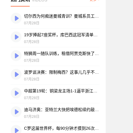
切尔西为何痴迷曼城青训？曼城系员工掌舵，买人背后门道不少
07月28日
19岁捧起7座奖杯，库巴西这冠军清单，巴萨自己都看笑了
07月28日
特狮周一随队训练，租借阿贾克斯快了？马卡：周二周三见分晓
07月28日
波罗谈决赛：限制梅西？这事儿几乎不现实，我们更该想想自己怎么踢
07月28日
中超第19轮：铜梁龙主场1-1逼平浙江，王钰栋破门难救主，迪马塔绝平救场
07月28日
迪马济奥：亚特兰大快把埃德松续约敲定了，就差最后签字
07月28日
C罗这届世界杯，每90分钟才摸到26次球？创下个人新低