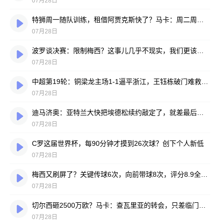
07月28日
特狮周一随队训练，租借阿贾克斯快了？马卡：周二周三见分晓
07月28日
波罗谈决赛：限制梅西？这事儿几乎不现实，我们更该想想自己怎么踢
07月28日
中超第19轮：铜梁龙主场1-1逼平浙江，王钰栋破门难救主，迪马塔绝平救场
07月28日
迪马济奥：亚特兰大快把埃德松续约敲定了，就差最后签字
07月28日
C罗这届世界杯，每90分钟才摸到26次球？创下个人新低
07月28日
梅西又刷屏了？关键传球6次，向前带球8次，评分8.9全场最高
07月28日
切尔西砸2500万欧？马卡：查瓦里亚的转会，只差临门一脚
07月28日