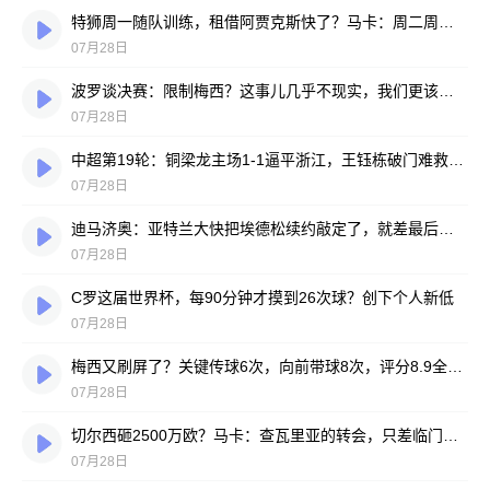
特狮周一随队训练，租借阿贾克斯快了？马卡：周二周三见分晓
07月28日
波罗谈决赛：限制梅西？这事儿几乎不现实，我们更该想想自己怎么踢
07月28日
中超第19轮：铜梁龙主场1-1逼平浙江，王钰栋破门难救主，迪马塔绝平救场
07月28日
迪马济奥：亚特兰大快把埃德松续约敲定了，就差最后签字
07月28日
C罗这届世界杯，每90分钟才摸到26次球？创下个人新低
07月28日
梅西又刷屏了？关键传球6次，向前带球8次，评分8.9全场最高
07月28日
切尔西砸2500万欧？马卡：查瓦里亚的转会，只差临门一脚
07月28日