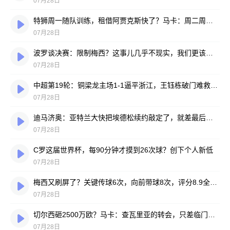
07月28日
特狮周一随队训练，租借阿贾克斯快了？马卡：周二周三见分晓
07月28日
波罗谈决赛：限制梅西？这事儿几乎不现实，我们更该想想自己怎么踢
07月28日
中超第19轮：铜梁龙主场1-1逼平浙江，王钰栋破门难救主，迪马塔绝平救场
07月28日
迪马济奥：亚特兰大快把埃德松续约敲定了，就差最后签字
07月28日
C罗这届世界杯，每90分钟才摸到26次球？创下个人新低
07月28日
梅西又刷屏了？关键传球6次，向前带球8次，评分8.9全场最高
07月28日
切尔西砸2500万欧？马卡：查瓦里亚的转会，只差临门一脚
07月28日