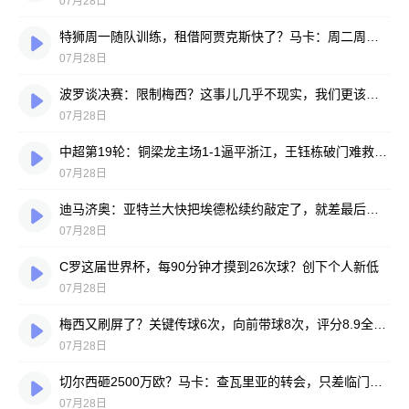
07月28日
特狮周一随队训练，租借阿贾克斯快了？马卡：周二周三见分晓
07月28日
波罗谈决赛：限制梅西？这事儿几乎不现实，我们更该想想自己怎么踢
07月28日
中超第19轮：铜梁龙主场1-1逼平浙江，王钰栋破门难救主，迪马塔绝平救场
07月28日
迪马济奥：亚特兰大快把埃德松续约敲定了，就差最后签字
07月28日
C罗这届世界杯，每90分钟才摸到26次球？创下个人新低
07月28日
梅西又刷屏了？关键传球6次，向前带球8次，评分8.9全场最高
07月28日
切尔西砸2500万欧？马卡：查瓦里亚的转会，只差临门一脚
07月28日