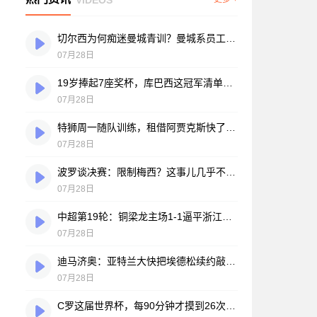
切尔西为何痴迷曼城青训？曼城系员工掌舵，买人背后门道不少
07月28日
19岁捧起7座奖杯，库巴西这冠军清单，巴萨自己都看笑了
07月28日
特狮周一随队训练，租借阿贾克斯快了？马卡：周二周三见分晓
07月28日
波罗谈决赛：限制梅西？这事儿几乎不现实，我们更该想想自己怎么踢
07月28日
中超第19轮：铜梁龙主场1-1逼平浙江，王钰栋破门难救主，迪马塔绝平救场
07月28日
迪马济奥：亚特兰大快把埃德松续约敲定了，就差最后签字
07月28日
C罗这届世界杯，每90分钟才摸到26次球？创下个人新低