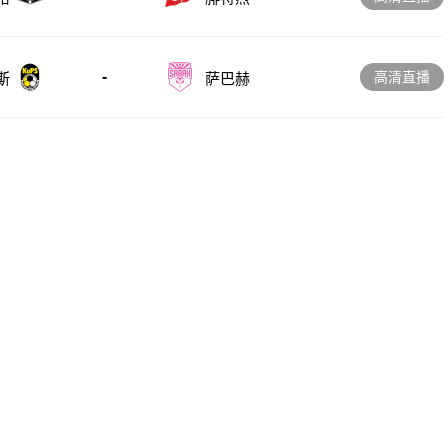
-
高清直播
斯
萨巴赫