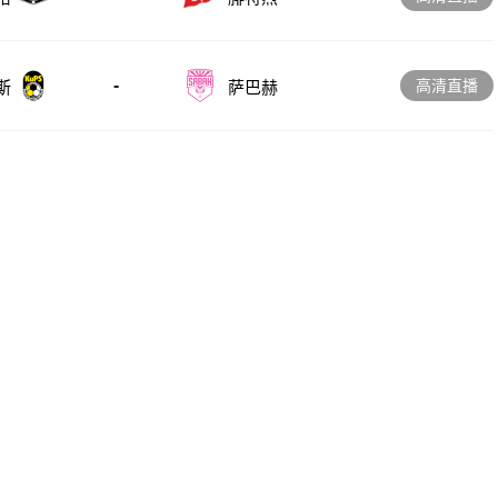
-
高清直播
斯
萨巴赫