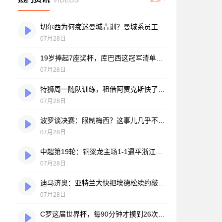
切尔西为何痴迷曼城青训？曼城系员工掌舵，买人背后门道不少
07月28日
19岁捧起7座奖杯，库巴西这冠军清单，巴萨自己都看笑了
07月28日
特狮周一随队训练，租借阿贾克斯快了？马卡：周二周三见分晓
07月28日
波罗谈决赛：限制梅西？这事儿几乎不现实，我们更该想想自己怎么踢
07月28日
中超第19轮：铜梁龙主场1-1逼平浙江，王钰栋破门难救主，迪马塔绝平救场
07月28日
迪马济奥：亚特兰大快把埃德松续约敲定了，就差最后签字
07月28日
C罗这届世界杯，每90分钟才摸到26次球？创下个人新低