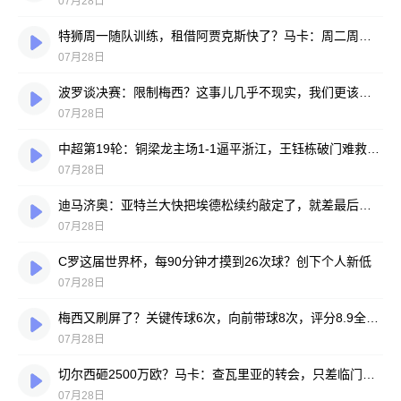
07月28日
特狮周一随队训练，租借阿贾克斯快了？马卡：周二周三见分晓
07月28日
波罗谈决赛：限制梅西？这事儿几乎不现实，我们更该想想自己怎么踢
07月28日
中超第19轮：铜梁龙主场1-1逼平浙江，王钰栋破门难救主，迪马塔绝平救场
07月28日
迪马济奥：亚特兰大快把埃德松续约敲定了，就差最后签字
07月28日
C罗这届世界杯，每90分钟才摸到26次球？创下个人新低
07月28日
梅西又刷屏了？关键传球6次，向前带球8次，评分8.9全场最高
07月28日
切尔西砸2500万欧？马卡：查瓦里亚的转会，只差临门一脚
07月28日