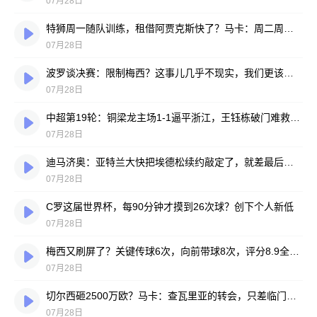
07月28日
特狮周一随队训练，租借阿贾克斯快了？马卡：周二周三见分晓
07月28日
波罗谈决赛：限制梅西？这事儿几乎不现实，我们更该想想自己怎么踢
07月28日
中超第19轮：铜梁龙主场1-1逼平浙江，王钰栋破门难救主，迪马塔绝平救场
07月28日
迪马济奥：亚特兰大快把埃德松续约敲定了，就差最后签字
07月28日
C罗这届世界杯，每90分钟才摸到26次球？创下个人新低
07月28日
梅西又刷屏了？关键传球6次，向前带球8次，评分8.9全场最高
07月28日
切尔西砸2500万欧？马卡：查瓦里亚的转会，只差临门一脚
07月28日