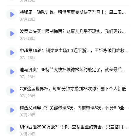
07月28日
特狮周一随队训练，租借阿贾克斯快了？马卡：周二周三见分晓
07月28日
波罗谈决赛：限制梅西？这事儿几乎不现实，我们更该想想自己怎么踢
07月28日
中超第19轮：铜梁龙主场1-1逼平浙江，王钰栋破门难救主，迪马塔绝平救场
07月28日
迪马济奥：亚特兰大快把埃德松续约敲定了，就差最后签字
07月28日
C罗这届世界杯，每90分钟才摸到26次球？创下个人新低
07月28日
梅西又刷屏了？关键传球6次，向前带球8次，评分8.9全场最高
07月28日
切尔西砸2500万欧？马卡：查瓦里亚的转会，只差临门一脚
07月28日