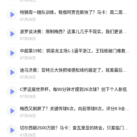
07月28日
特狮周一随队训练，租借阿贾克斯快了？马卡：周二周三见分晓
07月28日
波罗谈决赛：限制梅西？这事儿几乎不现实，我们更该想想自己怎么踢
07月28日
中超第19轮：铜梁龙主场1-1逼平浙江，王钰栋破门难救主，迪马塔绝平救场
07月28日
迪马济奥：亚特兰大快把埃德松续约敲定了，就差最后签字
07月28日
C罗这届世界杯，每90分钟才摸到26次球？创下个人新低
07月28日
梅西又刷屏了？关键传球6次，向前带球8次，评分8.9全场最高
07月28日
切尔西砸2500万欧？马卡：查瓦里亚的转会，只差临门一脚
07月28日