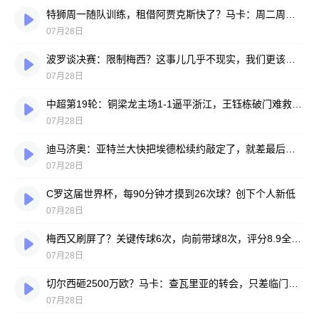
特狮周一随队训练，租借阿贾克斯快了？马卡：周二周三见分晓
07月28日
波罗谈决赛：限制梅西？这事儿几乎不现实，我们更该想想自己怎么踢
07月28日
中超第19轮：铜梁龙主场1-1逼平浙江，王钰栋破门难救主，迪马塔绝平救场
07月28日
迪马济奥：亚特兰大快把埃德松续约敲定了，就差最后签字
07月28日
C罗这届世界杯，每90分钟才摸到26次球？创下个人新低
07月28日
梅西又刷屏了？关键传球6次，向前带球8次，评分8.9全场最高
07月28日
切尔西砸2500万欧？马卡：查瓦里亚的转会，只差临门一脚
07月28日