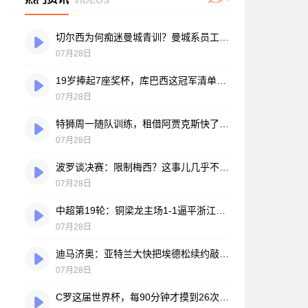
切尔西为何痴迷曼城青训？曼城系员工掌舵，买人背后门道不少
07月28日
19岁捧起7座奖杯，库巴西这冠军清单，巴萨自己都看笑了
07月28日
特狮周一随队训练，租借阿贾克斯快了？马卡：周二周三见分晓
07月28日
波罗谈决赛：限制梅西？这事儿几乎不现实，我们更该想想自己怎么踢
07月28日
中超第19轮：铜梁龙主场1-1逼平浙江，王钰栋破门难救主，迪马塔绝平救场
07月28日
迪马济奥：亚特兰大快把埃德松续约敲定了，就差最后签字
07月28日
C罗这届世界杯，每90分钟才摸到26次球？创下个人新低