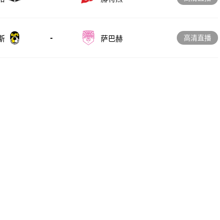
-
高清直播
斯
萨巴赫