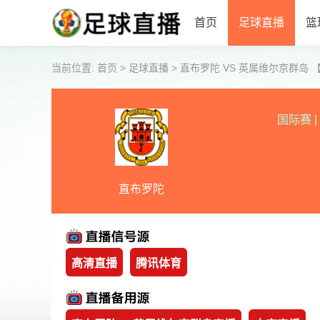
首页
足球直播
篮
当前位置:
首页
>
足球直播
>
直布罗陀 VS 英属维尔京群岛 【202
国际赛
|
直布罗陀
高清直播
腾讯体育