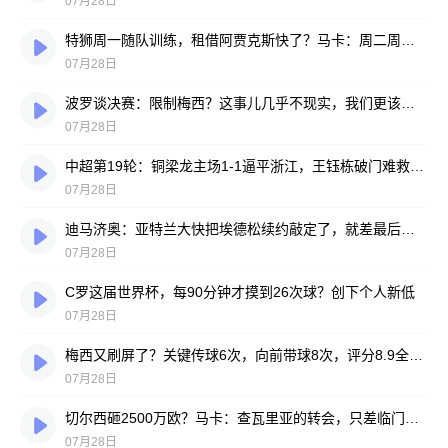
07月28日
特狮周一随队训练，租借阿贾克斯快了？马卡：周二周三见分晓
07月28日
波罗谈决赛：限制梅西？这事儿几乎不现实，我们更该想想自己怎么踢
07月28日
中超第19轮：铜梁龙主场1-1逼平浙江，王钰栋破门难救主，迪马塔绝平救场
07月28日
迪马济奥：亚特兰大快把埃德松续约敲定了，就差最后签字
07月28日
C罗这届世界杯，每90分钟才摸到26次球？创下个人新低
07月28日
梅西又刷屏了？关键传球6次，向前带球8次，评分8.9全场最高
07月28日
切尔西砸2500万欧？马卡：查瓦里亚的转会，只差临门一脚
07月28日