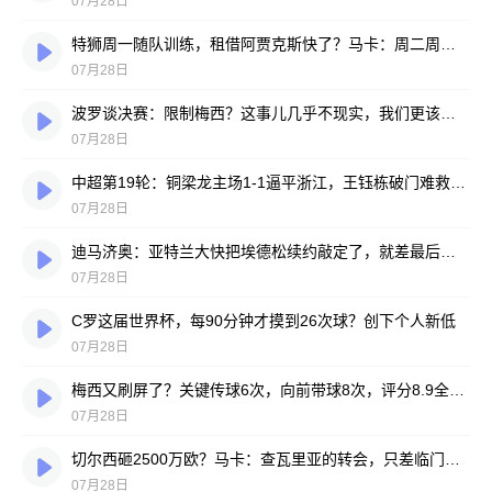
07月28日
特狮周一随队训练，租借阿贾克斯快了？马卡：周二周三见分晓
07月28日
波罗谈决赛：限制梅西？这事儿几乎不现实，我们更该想想自己怎么踢
07月28日
中超第19轮：铜梁龙主场1-1逼平浙江，王钰栋破门难救主，迪马塔绝平救场
07月28日
迪马济奥：亚特兰大快把埃德松续约敲定了，就差最后签字
07月28日
C罗这届世界杯，每90分钟才摸到26次球？创下个人新低
07月28日
梅西又刷屏了？关键传球6次，向前带球8次，评分8.9全场最高
07月28日
切尔西砸2500万欧？马卡：查瓦里亚的转会，只差临门一脚
07月28日