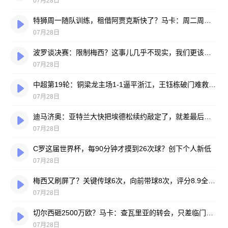
07月28日
特狮周一随队训练，租借阿贾克斯快了？马卡：周二周三见分晓
07月28日
波罗谈决赛：限制梅西？这事儿几乎不现实，我们更该想想自己怎么踢
07月28日
中超第19轮：铜梁龙主场1-1逼平浙江，王钰栋破门难救主，迪马塔绝平救场
07月28日
迪马济奥：亚特兰大快把埃德松续约敲定了，就差最后签字
07月28日
C罗这届世界杯，每90分钟才摸到26次球？创下个人新低
07月28日
梅西又刷屏了？关键传球6次，向前带球8次，评分8.9全场最高
07月28日
切尔西砸2500万欧？马卡：查瓦里亚的转会，只差临门一脚
07月28日