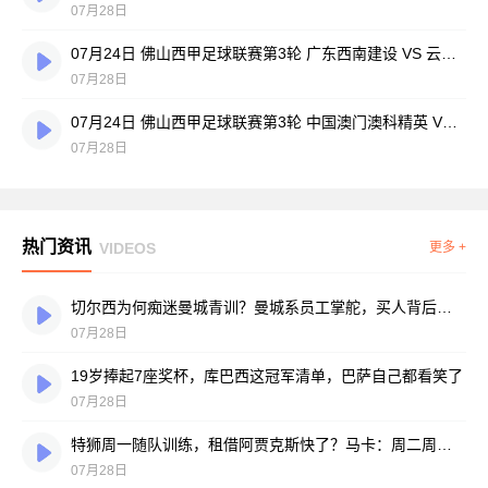
07月28日
07月24日 佛山西甲足球联赛第3轮 广东西南建设 VS 云东海街道 全场录像
07月28日
07月24日 佛山西甲足球联赛第3轮 中国澳门澳科精英 VS 藝品高國際 全场录像
07月28日
热门资讯
VIDEOS
更多 +
切尔西为何痴迷曼城青训？曼城系员工掌舵，买人背后门道不少
07月28日
19岁捧起7座奖杯，库巴西这冠军清单，巴萨自己都看笑了
07月28日
特狮周一随队训练，租借阿贾克斯快了？马卡：周二周三见分晓
07月28日