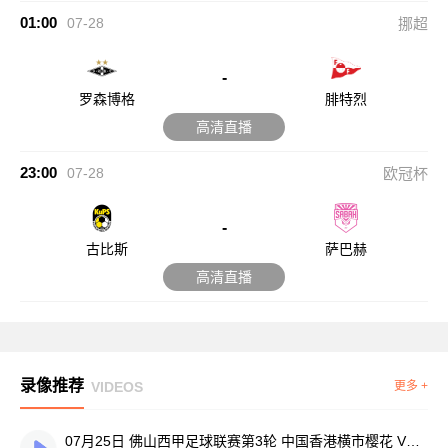
01:00
07-28
挪超
-
罗森博格
腓特烈
高清直播
23:00
07-28
欧冠杯
-
古比斯
萨巴赫
高清直播
录像推荐
VIDEOS
更多 +
07月25日 佛山西甲足球联赛第3轮 中国香港横市樱花 VS 吉图省实青年 全场录像