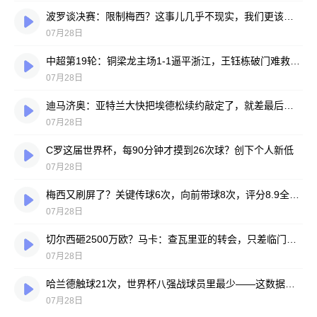
波罗谈决赛：限制梅西？这事儿几乎不现实，我们更该想想自己怎么踢
07月28日
中超第19轮：铜梁龙主场1-1逼平浙江，王钰栋破门难救主，迪马塔绝平救场
07月28日
迪马济奥：亚特兰大快把埃德松续约敲定了，就差最后签字
07月28日
C罗这届世界杯，每90分钟才摸到26次球？创下个人新低
07月28日
梅西又刷屏了？关键传球6次，向前带球8次，评分8.9全场最高
07月28日
切尔西砸2500万欧？马卡：查瓦里亚的转会，只差临门一脚
07月28日
哈兰德触球21次，世界杯八强战球员里最少——这数据有点扎眼
07月28日