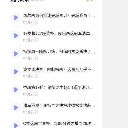
切尔西为何痴迷曼城青训？曼城系员工掌舵，买人背后门道不少
07月28日
19岁捧起7座奖杯，库巴西这冠军清单，巴萨自己都看笑了
07月28日
特狮周一随队训练，租借阿贾克斯快了？马卡：周二周三见分晓
07月28日
波罗谈决赛：限制梅西？这事儿几乎不现实，我们更该想想自己怎么踢
07月28日
中超第19轮：铜梁龙主场1-1逼平浙江，王钰栋破门难救主，迪马塔绝平救场
07月28日
迪马济奥：亚特兰大快把埃德松续约敲定了，就差最后签字
07月28日
C罗这届世界杯，每90分钟才摸到26次球？创下个人新低