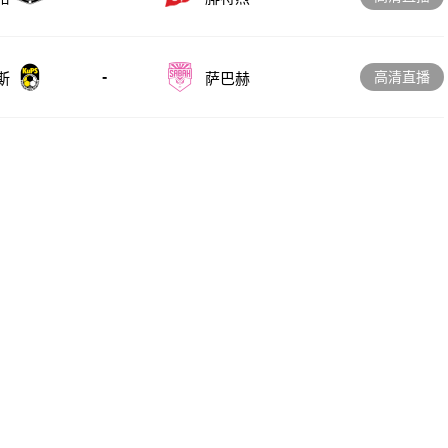
-
高清直播
斯
萨巴赫