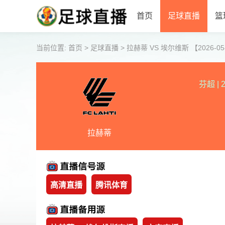
首页
足球直播
篮
当前位置:
首页
>
足球直播
>
拉赫蒂 VS 埃尔维斯 【2026-05-3
芬超
|
2
拉赫蒂
高清直播
腾讯体育