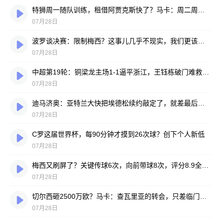
特狮周一随队训练，租借阿贾克斯快了？马卡：周二周三见分晓
07月28日
波罗谈决赛：限制梅西？这事儿几乎不现实，我们更该想想自己怎么踢
07月28日
中超第19轮：铜梁龙主场1-1逼平浙江，王钰栋破门难救主，迪马塔绝平救场
07月28日
迪马济奥：亚特兰大快把埃德松续约敲定了，就差最后签字
07月28日
C罗这届世界杯，每90分钟才摸到26次球？创下个人新低
07月28日
梅西又刷屏了？关键传球6次，向前带球8次，评分8.9全场最高
07月28日
切尔西砸2500万欧？马卡：查瓦里亚的转会，只差临门一脚
07月28日