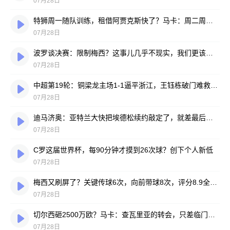
07月28日
特狮周一随队训练，租借阿贾克斯快了？马卡：周二周三见分晓
07月28日
波罗谈决赛：限制梅西？这事儿几乎不现实，我们更该想想自己怎么踢
07月28日
中超第19轮：铜梁龙主场1-1逼平浙江，王钰栋破门难救主，迪马塔绝平救场
07月28日
迪马济奥：亚特兰大快把埃德松续约敲定了，就差最后签字
07月28日
C罗这届世界杯，每90分钟才摸到26次球？创下个人新低
07月28日
梅西又刷屏了？关键传球6次，向前带球8次，评分8.9全场最高
07月28日
切尔西砸2500万欧？马卡：查瓦里亚的转会，只差临门一脚
07月28日