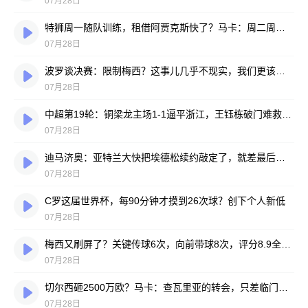
07月28日
特狮周一随队训练，租借阿贾克斯快了？马卡：周二周三见分晓
07月28日
波罗谈决赛：限制梅西？这事儿几乎不现实，我们更该想想自己怎么踢
07月28日
中超第19轮：铜梁龙主场1-1逼平浙江，王钰栋破门难救主，迪马塔绝平救场
07月28日
迪马济奥：亚特兰大快把埃德松续约敲定了，就差最后签字
07月28日
C罗这届世界杯，每90分钟才摸到26次球？创下个人新低
07月28日
梅西又刷屏了？关键传球6次，向前带球8次，评分8.9全场最高
07月28日
切尔西砸2500万欧？马卡：查瓦里亚的转会，只差临门一脚
07月28日