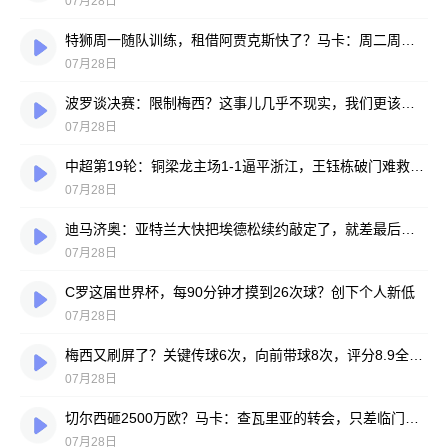
07月28日
特狮周一随队训练，租借阿贾克斯快了？马卡：周二周三见分晓
07月28日
波罗谈决赛：限制梅西？这事儿几乎不现实，我们更该想想自己怎么踢
07月28日
中超第19轮：铜梁龙主场1-1逼平浙江，王钰栋破门难救主，迪马塔绝平救场
07月28日
迪马济奥：亚特兰大快把埃德松续约敲定了，就差最后签字
07月28日
C罗这届世界杯，每90分钟才摸到26次球？创下个人新低
07月28日
梅西又刷屏了？关键传球6次，向前带球8次，评分8.9全场最高
07月28日
切尔西砸2500万欧？马卡：查瓦里亚的转会，只差临门一脚
07月28日