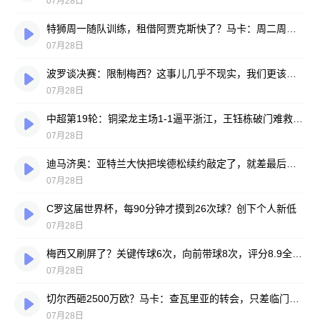
07月28日
特狮周一随队训练，租借阿贾克斯快了？马卡：周二周三见分晓
07月28日
波罗谈决赛：限制梅西？这事儿几乎不现实，我们更该想想自己怎么踢
07月28日
中超第19轮：铜梁龙主场1-1逼平浙江，王钰栋破门难救主，迪马塔绝平救场
07月28日
迪马济奥：亚特兰大快把埃德松续约敲定了，就差最后签字
07月28日
C罗这届世界杯，每90分钟才摸到26次球？创下个人新低
07月28日
梅西又刷屏了？关键传球6次，向前带球8次，评分8.9全场最高
07月28日
切尔西砸2500万欧？马卡：查瓦里亚的转会，只差临门一脚
07月28日