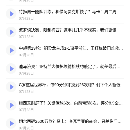
07月28日
特狮周一随队训练，租借阿贾克斯快了？马卡：周二周三见分晓
07月28日
波罗谈决赛：限制梅西？这事儿几乎不现实，我们更该想想自己怎么踢
07月28日
中超第19轮：铜梁龙主场1-1逼平浙江，王钰栋破门难救主，迪马塔绝平救场
07月28日
迪马济奥：亚特兰大快把埃德松续约敲定了，就差最后签字
07月28日
C罗这届世界杯，每90分钟才摸到26次球？创下个人新低
07月28日
梅西又刷屏了？关键传球6次，向前带球8次，评分8.9全场最高
07月28日
切尔西砸2500万欧？马卡：查瓦里亚的转会，只差临门一脚
07月28日