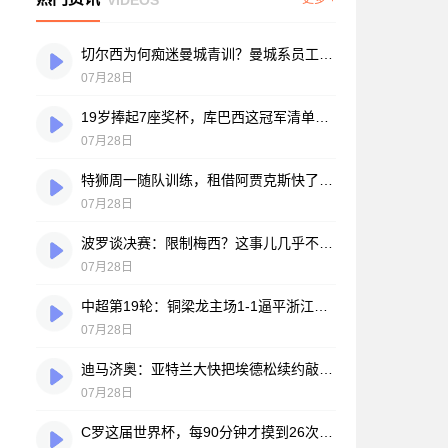
切尔西为何痴迷曼城青训？曼城系员工掌舵，买人背后门道不少
07月28日
19岁捧起7座奖杯，库巴西这冠军清单，巴萨自己都看笑了
07月28日
特狮周一随队训练，租借阿贾克斯快了？马卡：周二周三见分晓
07月28日
波罗谈决赛：限制梅西？这事儿几乎不现实，我们更该想想自己怎么踢
07月28日
中超第19轮：铜梁龙主场1-1逼平浙江，王钰栋破门难救主，迪马塔绝平救场
07月28日
迪马济奥：亚特兰大快把埃德松续约敲定了，就差最后签字
07月28日
C罗这届世界杯，每90分钟才摸到26次球？创下个人新低