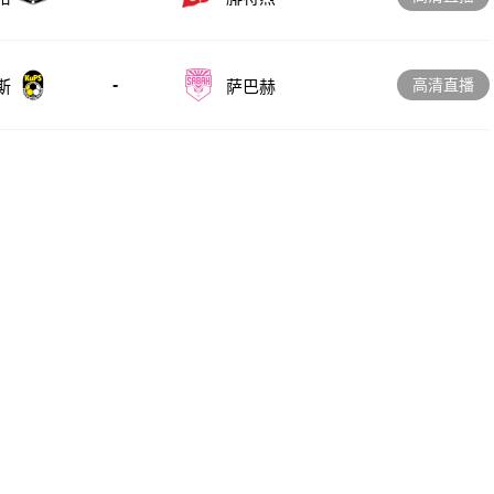
-
高清直播
斯
萨巴赫