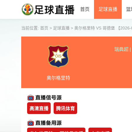
首页
足球直播
篮
当前位置:
首页
>
足球直播
>
奥尔格里特 VS 哥德堡 【2026-05
瑞典超
|
奥尔格里特
高清直播
腾讯体育